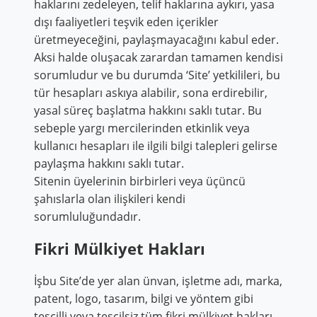
haklarını zedeleyen, telif haklarına aykırı, yasa
dışı faaliyetleri teşvik eden içerikler
üretmeyeceğini, paylaşmayacağını kabul eder.
Aksi halde oluşacak zarardan tamamen kendisi
sorumludur ve bu durumda ‘Site’ yetkilileri, bu
tür hesapları askıya alabilir, sona erdirebilir,
yasal süreç başlatma hakkını saklı tutar. Bu
sebeple yargı mercilerinden etkinlik veya
kullanıcı hesapları ile ilgili bilgi talepleri gelirse
paylaşma hakkını saklı tutar.
Sitenin üyelerinin birbirleri veya üçüncü
şahıslarla olan ilişkileri kendi
sorumluluğundadır.
Fikri Mülkiyet Hakları
İşbu Site’de yer alan ünvan, işletme adı, marka,
patent, logo, tasarım, bilgi ve yöntem gibi
tescilli veya tescilsiz tüm fikri mülkiyet hakları