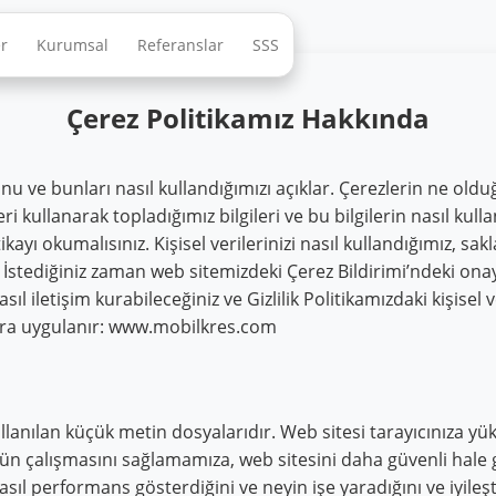
er
Kurumsal
Referanslar
SSS
Çerez Politikamız Hakkında
nu ve bunları nasıl kullandığımızı açıklar. Çerezlerin ne oldu
ri kullanarak topladığımız bilgileri ve bu bilgilerin nasıl kulla
ikayı okumalısınız. Kişisel verilerinizi nasıl kullandığımız, s
ın. İstediğiniz zaman web sitemizdeki Çerez Bildirimi’ndeki onay
ıl iletişim kurabileceğiniz ve Gizlilik Politikamızdaki kişisel 
anlara uygulanır: www.mobilkres.com
ullanılan küçük metin dosyalarıdır. Web sitesi tarayıcınıza yü
gün çalışmasını sağlamamıza, web sitesini daha güvenli hale g
l performans gösterdiğini ve neyin işe yaradığını ve iyileşt