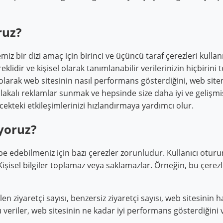
ruz?
miz bir dizi amaç için birinci ve üçüncü taraf çerezleri kullan
eklidir ve kişisel olarak tanımlanabilir verilerinizin hiçbirin
l olarak web sitesinin nasıl performans gösterdiğini, web si
lakalı reklamlar sunmak ve hepsinde size daha iyi ve gelişmiş
cekteki etkileşimlerinizi hızlandırmaya yardımcı olur.
ıyoruz?
übe edebilmeniz için bazı çerezler zorunludur. Kullanıcı otu
Kişisel bilgiler toplamaz veya saklamazlar. Örneğin, bu çerezl
len ziyaretçi sayısı, benzersiz ziyaretçi sayısı, web sitesinin h
Bu veriler, web sitesinin ne kadar iyi performans gösterdiğini